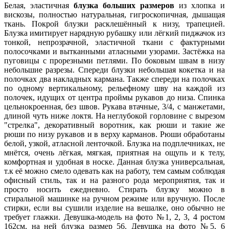
Белая, эластичная
блузка больших размеров
из хлопка и
вискозы, полностью натуральная, гигроскопичная, дышащая
ткань. Покрой блузки расклешённый к низу, трапецией.
Блузка имитирует нарядную рубашку или лёгкий пиджачок из
тонкой, непрозрачной, эластичной ткани с фактурными
полосочками и вытканными атласными узорами. Застёжка на
пуговицы с прорезными петлями. По боковым швам в низу
небольшие разрезы. Спереди блузки небольшая кокетка и на
полочках два накладных кармана. Также спереди на полочках
по одному вертикальному, рельефному шву на каждой из
полочек, идущих от центра проймы рукавов до низа. Спинка
цельнокроенная, без швов. Рукава втачные, 3/4, с манжетами,
длиной чуть ниже локтя. На неглубокой горловине с вырезом
"стрелка", декоративный воротник, как рюши и такие же
рюши по низу рукавов и в верху карманов. Рюши обработаны
белой, узкой, атласной ленточкой. Блузка на подплечниках, не
мнётся, очень лёгкая, мягкая, приятная на ощупь и к телу,
комфортная и удобная в носке. Данная блузка универсальная,
т.к её можно смело одевать как на работу, тем самым соблюдая
офисный стиль, так и на разного рода мероприятия, так и
просто носить ежедневно. Стирать блузку можно в
стиральной машинке на ручном режиме или вручную. После
стирки, если вы сушили изделие на вешалке, оно обычно не
требует глажки. Девушка-модель на фото №1, 2, 3, 4 ростом
162см, на ней блузка размер 56. Девушка на фото №5, 6