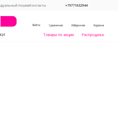
идуальный пошив
Контакты
+79771632944
Войти
Сравнение
Избранное
Корзина
КИ
Товары по акции
Распродажа