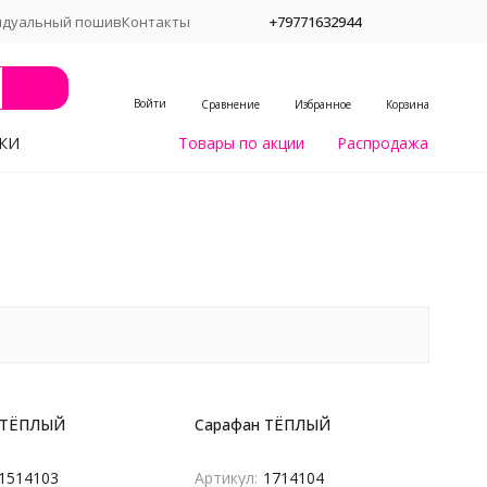
идуальный пошив
Контакты
+79771632944
Войти
Сравнение
Избранное
Корзина
КИ
Товары по акции
Распродажа
 ТЁПЛЫЙ
Сарафан ТЁПЛЫЙ
1514103
Артикул:
1714104