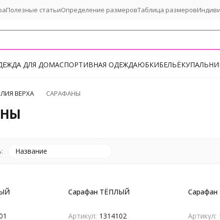
ра
Полезные статьи
Определение размеров
Таблица размеров
Индив
ДЕЖДА ДЛЯ ДОМА
СПОРТИВНАЯ ОДЕЖДА
ЮБКИ
БЕЛЬЁ
КУПАЛЬНИ
ЛИЯ ВЕРХА
САРАФАНЫ
АНЫ
:
Название
ЛЫЙ
Сарафан ТЁПЛЫЙ
Сарафан
покупателей
01
Артикул:
1314102
Артикул: