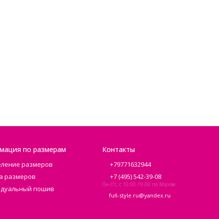
мация по размерам
Контакты
ление размеров
+79771632944
а размеров
+7 (495) 542-39-08
Пн-Пт, с 10:00-19:00 по Москве
дуальный пошив
full-style.ru@yandex.ru